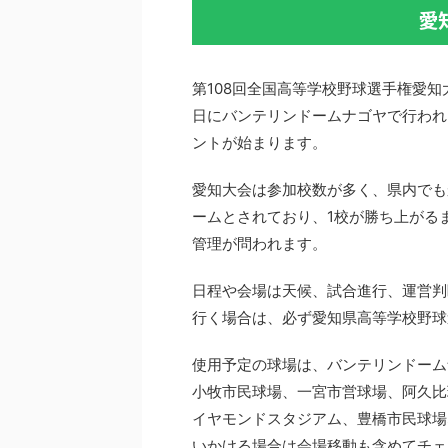
愛
第108回全国高等学校野球選手権愛知大
日にバンテリンドームナゴヤで行われ
ントが始まります。
愛知大会は参加校数が多く、県内でもか
ームとされており、1校が勝ち上がる
管理が問われます。
日程や会場は天候、試合進行、運営判
行く場合は、必ず愛知県高等学校野球
使用予定の球場は、バンテリンドーム
小牧市民球場、一宮市営球場、阿久比
イヤモンドスタジアム、豊橋市民球場
いかける場合は会場移動も含めてチェ