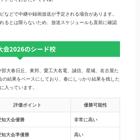
ビなどで中継や録画放送が予定される場合があります。
れるとは限らないため、放送スケジュールも直前に確認
大会2026のシード校
、中部大春日丘、東邦、愛工大名電、誠信、星城、名古屋た
会の結果をベースにしており、春にしっかり結果を残した
に入っています。
評価ポイント
優勝可能性
愛知大会優勝
非常に高い
愛知大会準優勝
高い