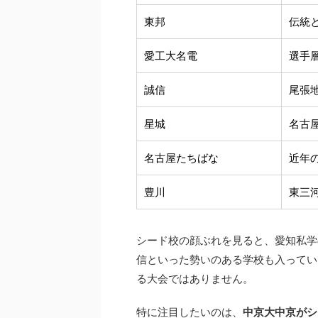
東邦
伝統
愛工大名電
選手
誠信
尾張
星城
名古
名古屋たちばな
近年
豊川
東三
シード校の顔ぶれを見ると、愛知私学
信といった勢いのある学校も入ってい
る大会ではありません。
特に注目したいのは、
中京大中京がシ