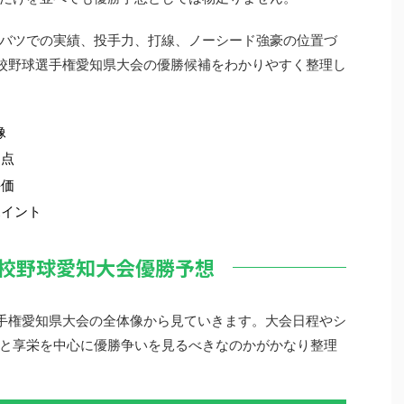
バツでの実績、投手力、打線、ノーシード強豪の位置づ
学校野球選手権愛知県大会の優勝候補をわかりやすく整理し
像
目点
評価
ポイント
高校野球愛知大会優勝予想
選手権愛知県大会の全体像から見ていきます。大会日程やシ
と享栄を中心に優勝争いを見るべきなのかがかなり整理