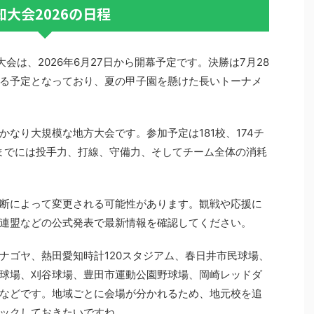
知大会2026の日程
会は、2026年6月27日から開幕予定です。決勝は7月28
る予定となっており、夏の甲子園を懸けた長いトーナメ
なり大規模な地方大会です。参加予定は181校、174チ
までには投手力、打線、守備力、そしてチーム全体の消耗
断によって変更される可能性があります。観戦や応援に
連盟などの公式発表で最新情報を確認してください。
ナゴヤ、熱田愛知時計120スタジアム、春日井市民球場、
球場、刈谷球場、豊田市運動公園野球場、岡崎レッドダ
などです。地域ごとに会場が分かれるため、地元校を追
ックしておきたいですね。