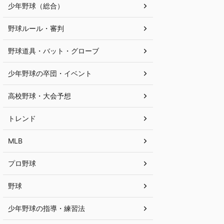
少年野球（総合）
野球ルール・審判
野球道具・バット・グローブ
少年野球の卒団・イベント
高校野球・大会予想
トレンド
MLB
プロ野球
野球
少年野球の指導・練習法