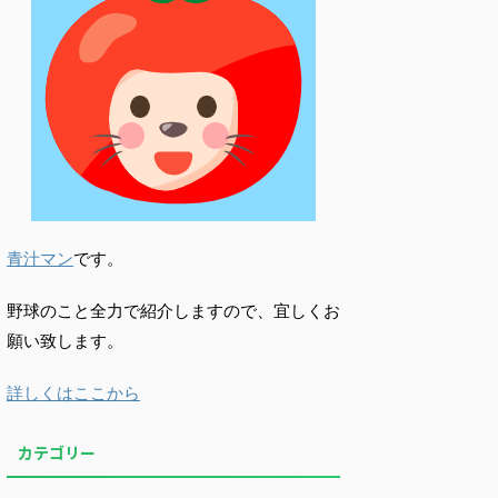
青汁マン
です。
野球のこと全力で紹介しますので、宜しくお
願い致します。
詳しくはここから
カテゴリー