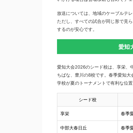
放送については、地域のケーブルテレ
ただし、すべての試合が同じ形で見ら
するのが安心です。
愛知
愛知大会2026のシード校は、享栄
ちばな、豊川の8校です。春季愛知大
学校が夏のトーナメントで有利な位置
シード校
享栄
春季
中部大春日丘
春季