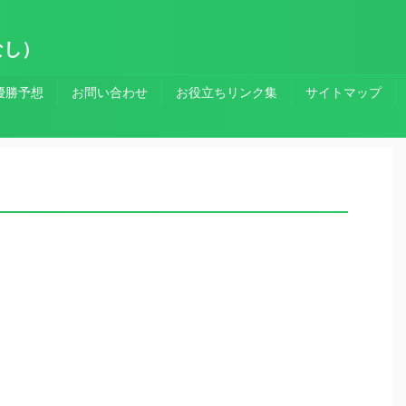
なし）
優勝予想
お問い合わせ
お役立ちリンク集
サイトマップ