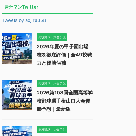
青汁マンTwitter
Tweets by aojiru358
高校野球・大会予想
2026年夏の甲子園出場
校を徹底評価｜全49校戦
力と優勝候補
高校野球・大会予想
2026第108回全国高等学
校野球選手権山口大会優
勝予想｜最新版
高校野球・大会予想