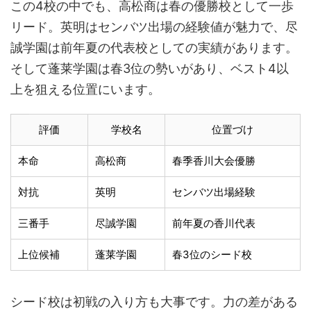
この4校の中でも、高松商は春の優勝校として一歩
リード。英明はセンバツ出場の経験値が魅力で、尽
誠学園は前年夏の代表校としての実績があります。
そして蓬莱学園は春3位の勢いがあり、ベスト4以
上を狙える位置にいます。
評価
学校名
位置づけ
本命
高松商
春季香川大会優勝
対抗
英明
センバツ出場経験
三番手
尽誠学園
前年夏の香川代表
上位候補
蓬莱学園
春3位のシード校
シード校は初戦の入り方も大事です。力の差がある