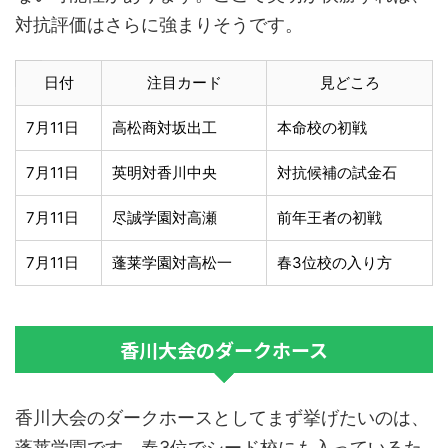
対抗評価はさらに強まりそうです。
日付
注目カード
見どころ
7月11日
高松商対坂出工
本命校の初戦
7月11日
英明対香川中央
対抗候補の試金石
7月11日
尽誠学園対高瀬
前年王者の初戦
7月11日
蓬莱学園対高松一
春3位校の入り方
香川大会のダークホース
香川大会のダークホースとしてまず挙げたいのは、
蓬莱学園です。春3位でシード校にも入っているた