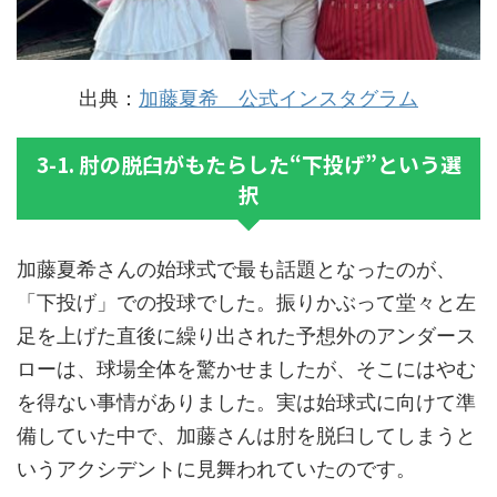
出典：
加藤夏希 公式インスタグラム
3-1. 肘の脱臼がもたらした“下投げ”という選
択
加藤夏希さんの始球式で最も話題となったのが、
「下投げ」での投球でした。振りかぶって堂々と左
足を上げた直後に繰り出された予想外のアンダース
ローは、球場全体を驚かせましたが、そこにはやむ
を得ない事情がありました。実は始球式に向けて準
備していた中で、加藤さんは肘を脱臼してしまうと
いうアクシデントに見舞われていたのです。