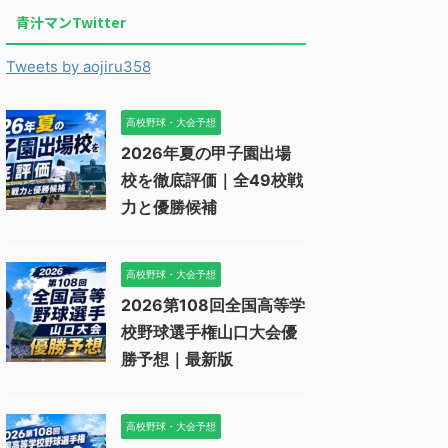
青汁マンTwitter
Tweets by aojiru358
高校野球・大会予想
2026年夏の甲子園出場
校を徹底評価｜全49校戦
力と優勝候補
高校野球・大会予想
2026第108回全国高等学
校野球選手権山口大会優
勝予想｜最新版
高校野球・大会予想