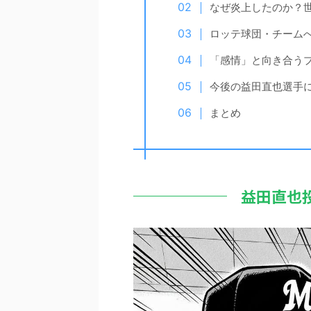
なぜ炎上したのか？
ロッテ球団・チーム
「感情」と向き合う
今後の益田直也選手
まとめ
益田直也