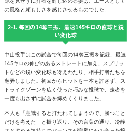
隙を見せずに打者を封じ込める姿は、エースとして
の風格と頼もしさを感じさせるものでした。
2-1. 毎回の14奪三振、最速145キロの直球と鋭
い変化球
中山投手はこの試合で毎回の14奪三振を記録。最速
145キロの伸びのあるストレートに加え、スプリッ
トなどの鋭い変化球も冴えわたり、相手打者たちを
翻弄しました。初回からヒットを一本も許さず、ス
トライクゾーンを広く使った巧みな投球で、走者を
一度も出さずに試合を締めくくりました。
本人も「意識すると打たれてしまうので、勝つこと
だけを考えた」と振り返り、その言葉の通り、冷静
さと攻める気持ちのバランスが完璧にかみ合った投