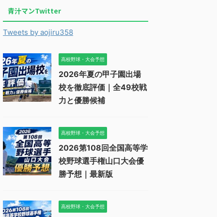
青汁マンTwitter
Tweets by aojiru358
高校野球・大会予想
2026年夏の甲子園出場
校を徹底評価｜全49校戦
力と優勝候補
高校野球・大会予想
2026第108回全国高等学
校野球選手権山口大会優
勝予想｜最新版
高校野球・大会予想