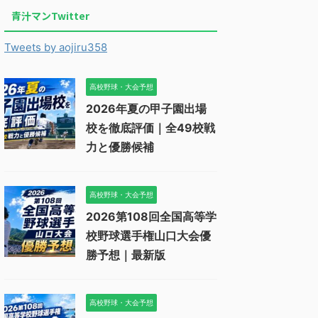
青汁マンTwitter
Tweets by aojiru358
高校野球・大会予想
2026年夏の甲子園出場
校を徹底評価｜全49校戦
力と優勝候補
高校野球・大会予想
2026第108回全国高等学
校野球選手権山口大会優
勝予想｜最新版
高校野球・大会予想