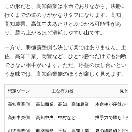
この形だと、高知商業は本命でありながら、決勝に
行くまでの道のりがかなりタフになります。高知、
高知農業、高知中央あたりとぶつかる可能性があ
り、勝ち上がるほど消耗しやすい山です。
一方で、明徳義塾側も決して楽ではありません。土
佐、高知工業、岡豊など、ひとつ勝つだけでも油断
できない相手がいます。ただ、序盤の潰し合いとい
う意味では、高知商業側のほうが厳しく見えます。
想定ゾーン
主な有力校
見ど
高知商業側
高知商業、高知、高知農業
本命校が序盤から
高知中央側
高知中央、中村など
投手力で勝ち上が
明徳義塾側
明徳義塾、土佐、高知工業
夏の経験値と試合